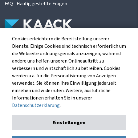
FAQ - Häufig gestellte Fragen
Cookies erleichtern die Bereitstellung unserer
Die Kaack Terminhandel GmbH ist ein
Dienste. Einige Cookies sind technisch erforderlich um
Finanzdienstleistungsinstitut für die europäischen
die Webseite ordnungsgemäß anzuzeigen, während
Agrarterminbörsen.
andere uns helfen unseren Onlineauftritt zu
verbessern und wirtschaftlich zu betreiben. Cookies
werden u.a. für die Personalisierung von Anzeigen
Kaack Terminhandel GmbH
verwendet. Sie können Ihre Einwilligung jederzeit
Am Markt 8
einsehen und widerrufen. Weitere, ausführliche
49661 Cloppenburg
Informationen erhalten Sie in unserer
Datenschutzerklärung
.
Einstellungen
Impressum
Datenschutzerklärung