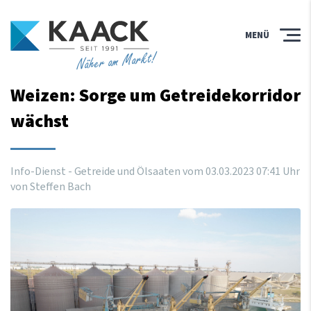
MENÜ
Näher am Markt!
Weizen: Sorge um Getreidekorridor
wächst
Info-Dienst - Getreide und Ölsaaten vom
03
.
03
.
2023
07
:
41
Uhr
von Steffen Bach