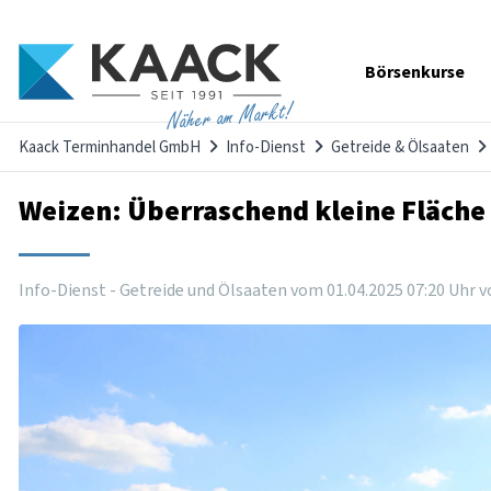
Navigation
Börsenkurse
überspringen
Näher am Markt!
Kaack Terminhandel GmbH
Info-Dienst
Getreide & Ölsaaten
Weizen: Überraschend kleine Fläche
Info-Dienst - Getreide und Ölsaaten vom
01
.
04
.
2025
07
:
20
Uhr
v