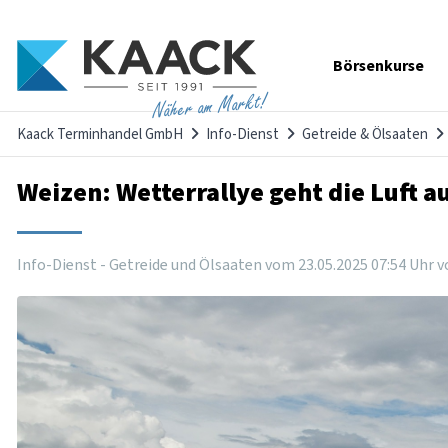
Navigation
Börsenkurse
überspringen
Näher am Markt!
Kaack Terminhandel GmbH
Info-Dienst
Getreide & Ölsaaten
Weizen: Wetterrallye geht die Luft a
Info-Dienst - Getreide und Ölsaaten vom
23
.
05
.
2025
07
:
54
Uhr
v