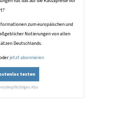
ungen hat das auf die Kassapreise vor
rt?
dinformationen zum europäischen und
aßgeblicher Notierungen von allen
lätzen Deutschlands.
oder
jetzt abonnieren
kostenlos testen
 kostenpflichtiges Abo