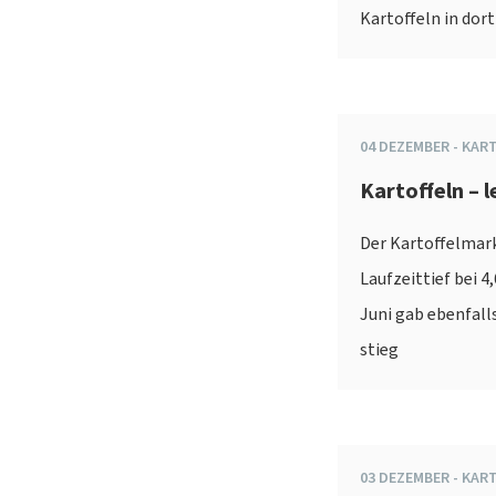
Kartoffeln in dor
04
DEZEMBER
-
KAR
Kartoffeln – 
Der Kartoffelmark
Laufzeittief bei 4
Juni gab ebenfalls
stieg
03
DEZEMBER
-
KAR