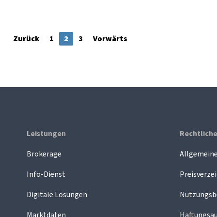
Zurück
1
2
3
Vorwärts
Leistungen
Rechtlich
Brokerage
Allgemein
Info-Dienst
Preisverzei
Digitale Lösungen
Nutzungsb
Marktdaten
Haftungsau