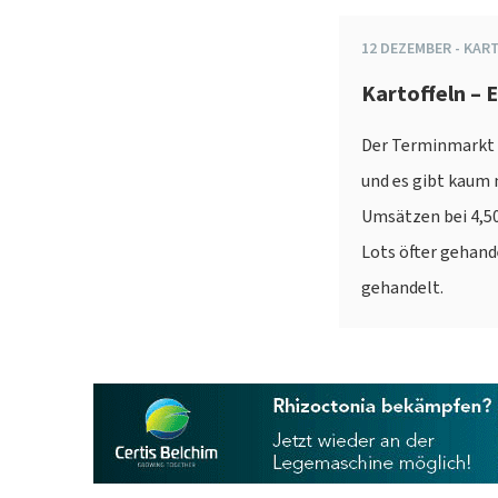
12
DEZEMBER
-
KAR
Kartoffeln – 
Der Terminmarkt 
und es gibt kaum 
Umsätzen bei 4,50
Lots öfter gehande
gehandelt.