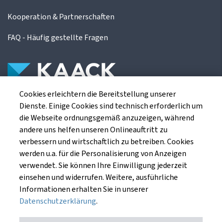
Kooperation & Partnerschaften
FAQ - Häufig gestellte Fragen
Cookies erleichtern die Bereitstellung unserer
Die Kaack Terminhandel GmbH ist ein
Dienste. Einige Cookies sind technisch erforderlich um
Finanzdienstleistungsinstitut für die europäischen
die Webseite ordnungsgemäß anzuzeigen, während
Agrarterminbörsen.
andere uns helfen unseren Onlineauftritt zu
verbessern und wirtschaftlich zu betreiben. Cookies
werden u.a. für die Personalisierung von Anzeigen
Kaack Terminhandel GmbH
verwendet. Sie können Ihre Einwilligung jederzeit
Am Markt 8
einsehen und widerrufen. Weitere, ausführliche
49661 Cloppenburg
Informationen erhalten Sie in unserer
Datenschutzerklärung
.