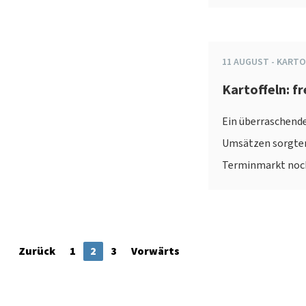
11
AUGUST
-
KARTO
Kartoffeln: f
Ein überraschend
Umsätzen sorgten 
Terminmarkt noch 
Zurück
1
2
3
Vorwärts