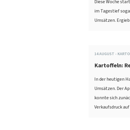
Diese Woche start
im Tagestief sogar
Umsätzen. Ergieb
14
AUGUST
-
KARTO
Kartoffeln: 
In der heutigen H
Umsätzen. Der Apr
konnte sich zunä
Verkaufsdruck auf u