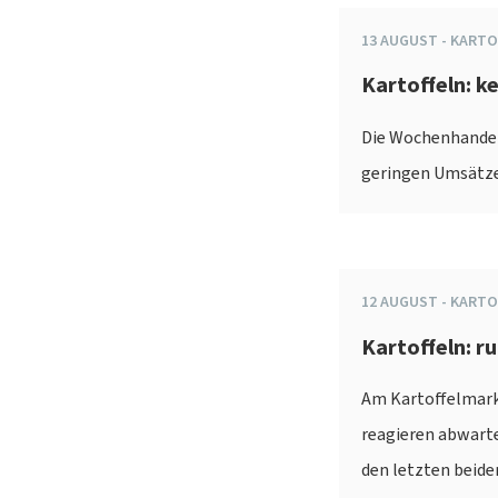
13
AUGUST
-
KARTO
Kartoffeln: k
Die Wochenhandels
geringen Umsätzen
12
AUGUST
-
KARTO
Kartoffeln: r
Am Kartoffelmarkt
reagieren abwarte
den letzten beiden 