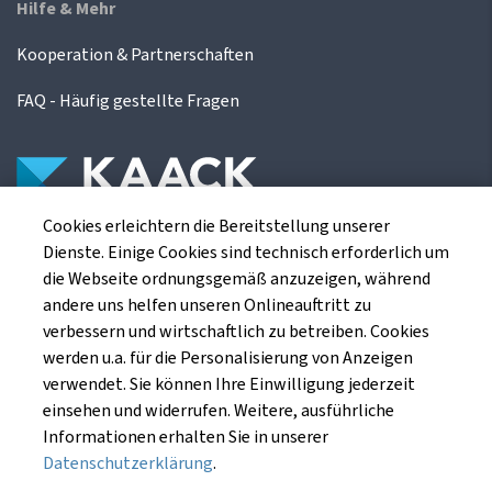
Hilfe & Mehr
Kooperation & Partnerschaften
FAQ - Häufig gestellte Fragen
Cookies erleichtern die Bereitstellung unserer
Die Kaack Terminhandel GmbH ist ein
Dienste. Einige Cookies sind technisch erforderlich um
Finanzdienstleistungsinstitut für die europäischen
die Webseite ordnungsgemäß anzuzeigen, während
Agrarterminbörsen.
andere uns helfen unseren Onlineauftritt zu
verbessern und wirtschaftlich zu betreiben. Cookies
werden u.a. für die Personalisierung von Anzeigen
Kaack Terminhandel GmbH
verwendet. Sie können Ihre Einwilligung jederzeit
Am Markt 8
einsehen und widerrufen. Weitere, ausführliche
49661 Cloppenburg
Informationen erhalten Sie in unserer
Datenschutzerklärung
.