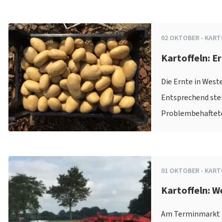
02
OKTOBER
-
KART
Kartoffeln: E
Die Ernte in Weste
Entsprechend stei
Problembehaftete 
01
OKTOBER
-
KART
Kartoffeln: 
Am Terminmarkt fü