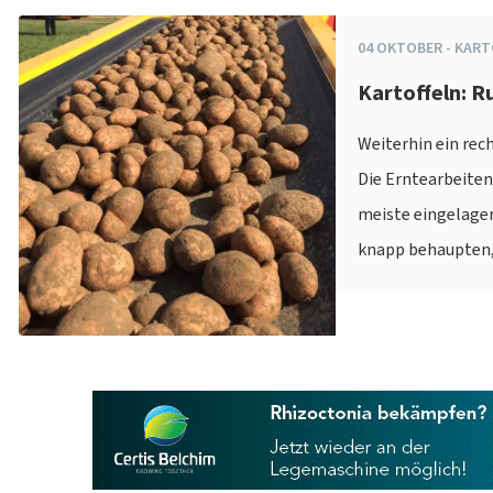
04
OKTOBER
-
KART
Kartoffeln: R
Weiterhin ein rec
Die Erntearbeiten
meiste eingelagert
knapp behaupten, 