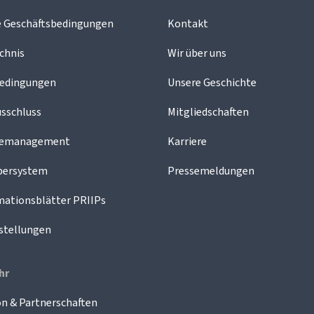
e Geschäftsbedingungen
Kontakt
chnis
Wir über uns
edingungen
Unsere Geschichte
sschluss
Mitgliedschaften
demanagement
Karriere
bersystem
Pressemeldungen
mationsblätter PRIIPs
stellungen
hr
n & Partnerschaften