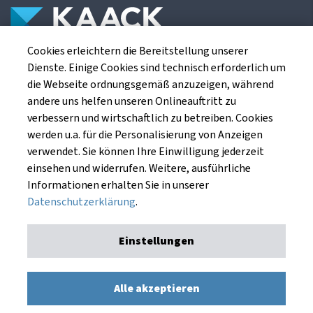
Cookies erleichtern die Bereitstellung unserer
Die Kaack Terminhandel GmbH ist ein
Dienste. Einige Cookies sind technisch erforderlich um
Finanzdienstleistungsinstitut für die europäischen
die Webseite ordnungsgemäß anzuzeigen, während
Agrarterminbörsen.
andere uns helfen unseren Onlineauftritt zu
verbessern und wirtschaftlich zu betreiben. Cookies
werden u.a. für die Personalisierung von Anzeigen
Kaack Terminhandel GmbH
verwendet. Sie können Ihre Einwilligung jederzeit
Am Markt 8
einsehen und widerrufen. Weitere, ausführliche
49661 Cloppenburg
Informationen erhalten Sie in unserer
Datenschutzerklärung
.
Einstellungen
Impressum
Datenschutzerklärung
Kaack Terminhandel GmbH © 1991 - 2026. Alle Rechte
Alle akzeptieren
vorbehalten.