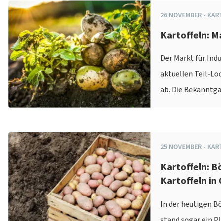
26
NOVEMBER
-
KAR
Kartoffeln: M
Der Markt für Indu
aktuellen Teil-L
ab. Die Bekanntga
25
NOVEMBER
-
KAR
Kartoffeln: B
Kartoffeln in
In der heutigen B
stand sogar ein P