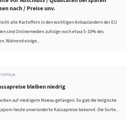
rnte vor Abschluss / Qualitäten bei späten
en nach / Preise unv.
icht alle Kartoffeln in den wichtigen Anbauländern der EU
ien sind Onlinemedien zufolge noch etwa 5-10% des
n. Während einige...
TOFFELN
assapreise bleiben niedrig
leiben auf niedrigem Niveau gefangen. So gab die belgische
apom heute unveränderte Kassapreise bekannt. Die Sorte...