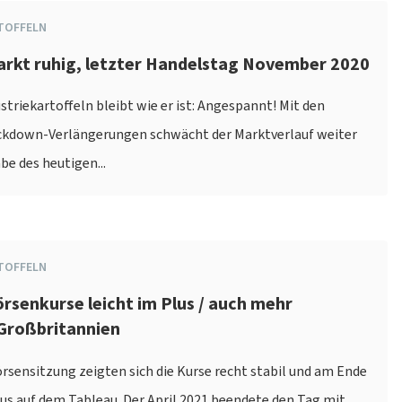
TOFFELN
arkt ruhig, letzter Handelstag November 2020
striekartoffeln bleibt wie er ist: Angespannt! Mit den
ockdown-Verlängerungen schwächt der Marktverlauf weiter
be des heutigen...
TOFFELN
örsenkurse leicht im Plus / auch mehr
 Großbritannien
örsensitzung zeigten sich die Kurse recht stabil und am Ende
lus auf dem Tableau. Der April 2021 beendete den Tag mit