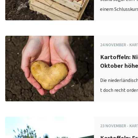
einem Schlusskurs 
24
NOVEMBER
-
KAR
Kartoffeln: N
Oktober höhe
Die niederländisc
t doch recht ordent
23
NOVEMBER
-
KAR