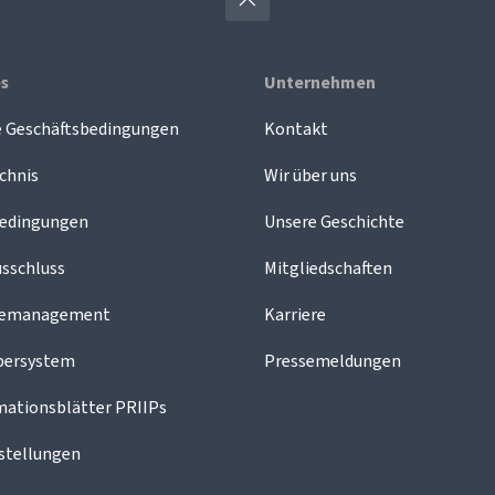
es
Unternehmen
e Geschäftsbedingungen
Kontakt
chnis
Wir über uns
edingungen
Unsere Geschichte
sschluss
Mitgliedschaften
demanagement
Karriere
bersystem
Pressemeldungen
mationsblätter PRIIPs
stellungen