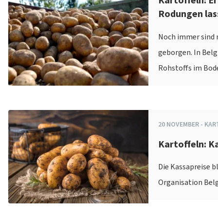
Kartoffeln: E
Rodungen lass
Noch immer sind n
geborgen. In Belg
Rohstoffs im Bode
20
NOVEMBER
-
KAR
Kartoffeln: K
Die Kassapreise b
Organisation Belg