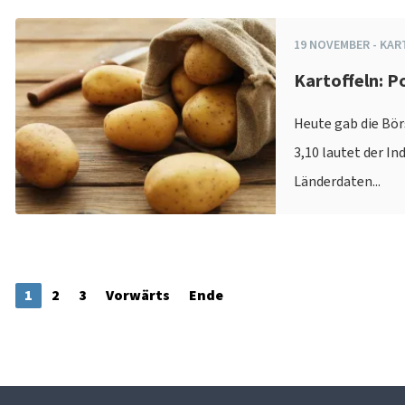
19
NOVEMBER
-
KAR
Kartoffeln: P
Heute gab die Bör
3,10 lautet der In
Länderdaten...
1
2
3
Vorwärts
Ende