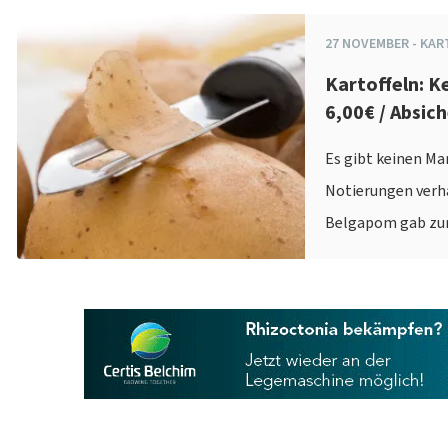
27
NOVEMBER
-
KAR
Kartoffeln: K
6,00€ / Absi
Es gibt keinen Ma
Notierungen verha
Belgapom gab zur 