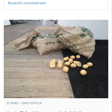
Auswahl zurücksetzen
31
MÄRZ
-
KARTOFFELN