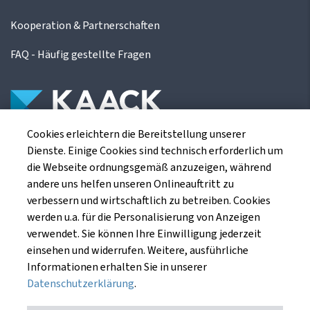
Kooperation & Partnerschaften
FAQ - Häufig gestellte Fragen
Cookies erleichtern die Bereitstellung unserer
Die Kaack Terminhandel GmbH ist ein
Dienste. Einige Cookies sind technisch erforderlich um
Finanzdienstleistungsinstitut für die europäischen
die Webseite ordnungsgemäß anzuzeigen, während
Agrarterminbörsen.
andere uns helfen unseren Onlineauftritt zu
verbessern und wirtschaftlich zu betreiben. Cookies
werden u.a. für die Personalisierung von Anzeigen
Kaack Terminhandel GmbH
verwendet. Sie können Ihre Einwilligung jederzeit
Am Markt 8
einsehen und widerrufen. Weitere, ausführliche
49661 Cloppenburg
Informationen erhalten Sie in unserer
Datenschutzerklärung
.