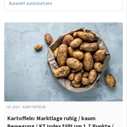
Auswahl zurücksetzen
07
JULI
-
KARTOFFELN
Kartoffeln: Marktlage ruhig / kaum
Bewegung / KT Index fällt um 1,7 Punkte /