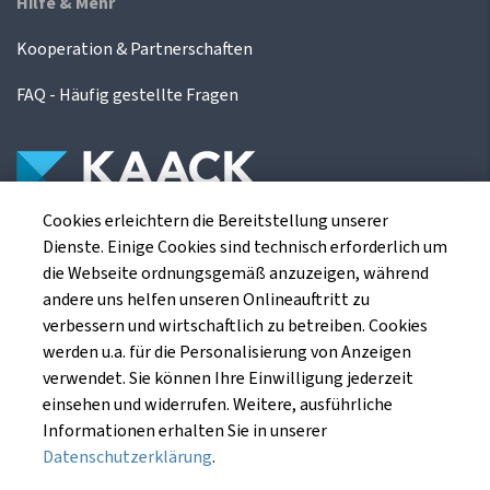
Hilfe & Mehr
Kooperation & Partnerschaften
FAQ - Häufig gestellte Fragen
Cookies erleichtern die Bereitstellung unserer
Die Kaack Terminhandel GmbH ist ein
Dienste. Einige Cookies sind technisch erforderlich um
Finanzdienstleistungsinstitut für die europäischen
die Webseite ordnungsgemäß anzuzeigen, während
Agrarterminbörsen.
andere uns helfen unseren Onlineauftritt zu
verbessern und wirtschaftlich zu betreiben. Cookies
werden u.a. für die Personalisierung von Anzeigen
Kaack Terminhandel GmbH
verwendet. Sie können Ihre Einwilligung jederzeit
Am Markt 8
einsehen und widerrufen. Weitere, ausführliche
49661 Cloppenburg
Informationen erhalten Sie in unserer
Datenschutzerklärung
.