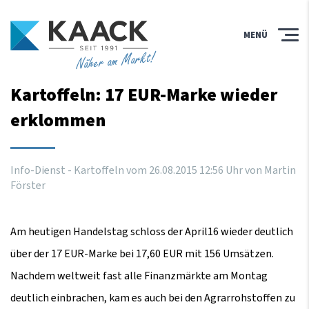
MENÜ
Näher am Markt!
Kartoffeln: 17 EUR-Marke wieder
erklommen
Info-Dienst - Kartoffeln vom
26
.
08
.
2015
12
:
56
Uhr
von Martin
Förster
Am heutigen Handelstag schloss der April16 wieder deutlich
über der 17 EUR-Marke bei 17,60 EUR mit 156 Umsätzen.
Nachdem weltweit fast alle Finanzmärkte am Montag
deutlich einbrachen, kam es auch bei den Agrarrohstoffen zu