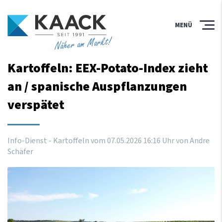
MENÜ
Näher am Markt!
Kartoffeln: EEX-Potato-Index zieht
an / spanische Auspflanzungen
verspätet
Info-Dienst - Kartoffeln vom
07
.
05
.
2026
16
:
16
Uhr
von Andre
Schäfer