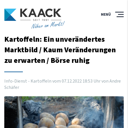
MENÜ
Näher am Markt!
Kartoffeln: Ein unverändertes
Marktbild / Kaum Veränderungen
zu erwarten / Börse ruhig
Info-Dienst - Kartoffeln vom
07
.
12
.
2022
18
:
53
Uhr
von Andre
Schäfer