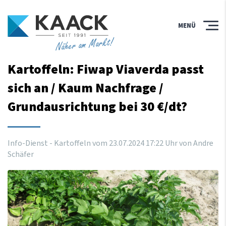
MENÜ
Näher am Markt!
Kartoffeln: Fiwap Viaverda passt
sich an / Kaum Nachfrage /
Grundausrichtung bei 30 €/dt?
Info-Dienst - Kartoffeln vom
23
.
07
.
2024
17
:
22
Uhr
von Andre
Schäfer