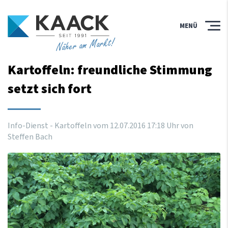
MENÜ
Näher am Markt!
Kartoffeln: freundliche Stimmung
setzt sich fort
Info-Dienst - Kartoffeln vom
12
.
07
.
2016
17
:
18
Uhr
von
Steffen Bach