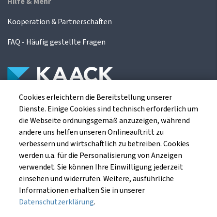
Hilfe & Mehr
Kooperation & Partnerschaften
FAQ - Häufig gestellte Fragen
Cookies erleichtern die Bereitstellung unserer
Die Kaack Terminhandel GmbH ist ein
Dienste. Einige Cookies sind technisch erforderlich um
Finanzdienstleistungsinstitut für die europäischen
die Webseite ordnungsgemäß anzuzeigen, während
Agrarterminbörsen.
andere uns helfen unseren Onlineauftritt zu
verbessern und wirtschaftlich zu betreiben. Cookies
werden u.a. für die Personalisierung von Anzeigen
Kaack Terminhandel GmbH
verwendet. Sie können Ihre Einwilligung jederzeit
Am Markt 8
einsehen und widerrufen. Weitere, ausführliche
49661 Cloppenburg
Informationen erhalten Sie in unserer
Datenschutzerklärung
.