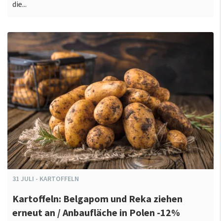
die...
31
JULI
-
KARTOFFELN
Kartoffeln: Belgapom und Reka ziehen
erneut an / Anbaufläche in Polen -12%