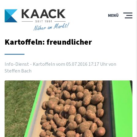
MENÜ
Näher am Markt!
Kartoffeln: freundlicher
Info-Dienst - Kartoffeln vom
05
.
07
.
2016
17
:
17
Uhr
von
Steffen Bach