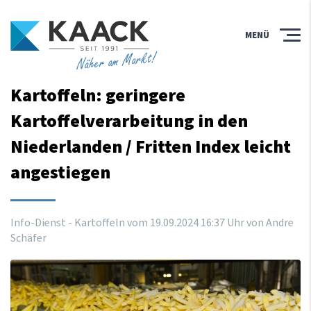
MENÜ
Näher am Markt!
Kartoffeln: geringere
Kartoffelverarbeitung in den
Niederlanden / Fritten Index leicht
angestiegen
Info-Dienst - Kartoffeln vom
19
.
09
.
2024
16
:
37
Uhr
von Andre
Schäfer