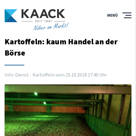
MENÜ
Näher am Markt!
Kartoffeln: kaum Handel an der
Börse
Info-Dienst - Kartoffeln vom
25
.
10
.
2018
17
:
40
Uhr