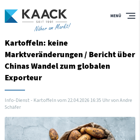
MENÜ
Näher am Markt!
Kartoffeln: keine
Marktveränderungen / Bericht über
Chinas Wandel zum globalen
Exporteur
Info-Dienst - Kartoffeln vom
22
.
04
.
2026
16
:
35
Uhr
von Andre
Schäfer