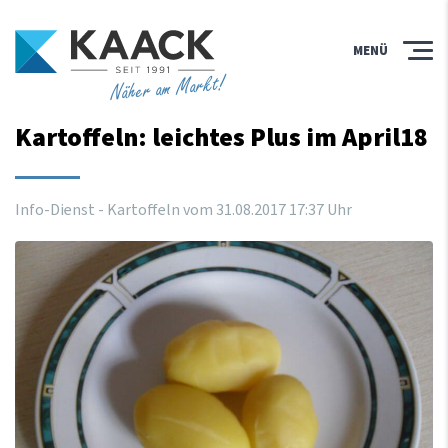
MENÜ
Näher am Markt!
Kartoffeln: leichtes Plus im April18
Info-Dienst - Kartoffeln vom
31
.
08
.
2017
17
:
37
Uhr