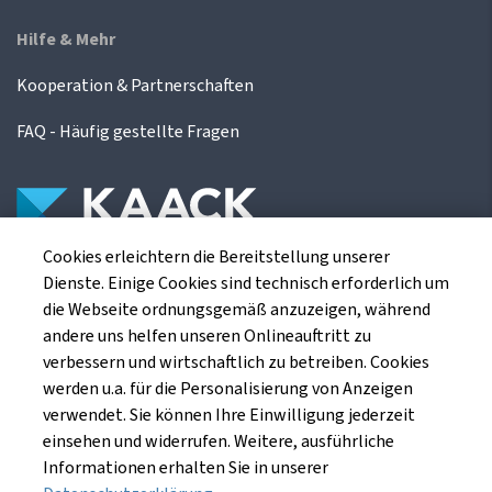
Hilfe & Mehr
Kooperation & Partnerschaften
FAQ - Häufig gestellte Fragen
Cookies erleichtern die Bereitstellung unserer
Die Kaack Terminhandel GmbH ist ein
Dienste. Einige Cookies sind technisch erforderlich um
Finanzdienstleistungsinstitut für die europäischen
die Webseite ordnungsgemäß anzuzeigen, während
Agrarterminbörsen.
andere uns helfen unseren Onlineauftritt zu
verbessern und wirtschaftlich zu betreiben. Cookies
werden u.a. für die Personalisierung von Anzeigen
Kaack Terminhandel GmbH
verwendet. Sie können Ihre Einwilligung jederzeit
Am Markt 8
einsehen und widerrufen. Weitere, ausführliche
49661 Cloppenburg
Informationen erhalten Sie in unserer