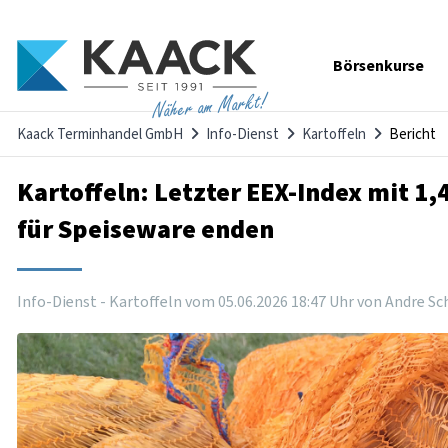
Navigation
Börsenkurse
überspringen
Näher am Markt!
Kaack Terminhandel GmbH
Info-Dienst
Kartoffeln
Bericht
Kartoffeln: Letzter EEX-Index mit 1,
für Speiseware enden
Info-Dienst - Kartoffeln vom
05
.
06
.
2026
18
:
47
Uhr
von Andre Sc