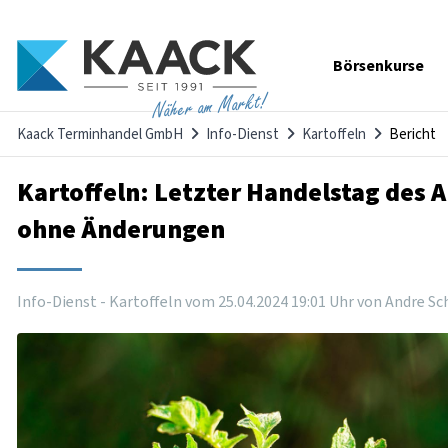
Navigation
Börsenkurse
überspringen
Näher am Markt!
Kaack Terminhandel GmbH
Info-Dienst
Kartoffeln
Bericht
Kartoffeln: Letzter Handelstag des A
ohne Änderungen
Info-Dienst - Kartoffeln vom
25
.
04
.
2024
19
:
01
Uhr
von Andre Sc