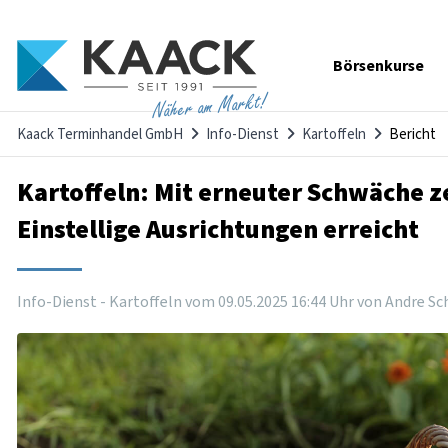
Navigation
Börsenkurse
überspringen
Näher am Markt!
Kaack Terminhandel GmbH
Info-Dienst
Kartoffeln
Bericht
Kartoffeln: Mit erneuter Schwäche ze
Einstellige Ausrichtungen erreicht
Info-Dienst - Kartoffeln vom
09
.
05
.
2025
16
:
44
Uhr
von Andre Sc