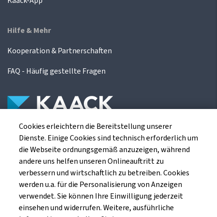
Kaack-App
Hilfe & Mehr
Kooperation & Partnerschaften
FAQ - Häufig gestellte Fragen
Cookies erleichtern die Bereitstellung unserer
Die Kaack Terminhandel GmbH ist ein
Dienste. Einige Cookies sind technisch erforderlich um
Finanzdienstleistungsinstitut für die europäischen
die Webseite ordnungsgemäß anzuzeigen, während
Agrarterminbörsen.
andere uns helfen unseren Onlineauftritt zu
verbessern und wirtschaftlich zu betreiben. Cookies
werden u.a. für die Personalisierung von Anzeigen
Kaack Terminhandel GmbH
verwendet. Sie können Ihre Einwilligung jederzeit
Am Markt 8
einsehen und widerrufen. Weitere, ausführliche
49661 Cloppenburg