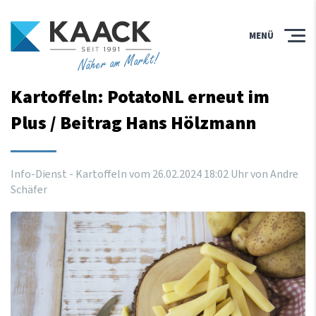
MENÜ
Näher am Markt!
Kartoffeln: PotatoNL erneut im
Plus / Beitrag Hans Hölzmann
Info-Dienst - Kartoffeln vom
26
.
02
.
2024
18
:
02
Uhr
von Andre
Schäfer