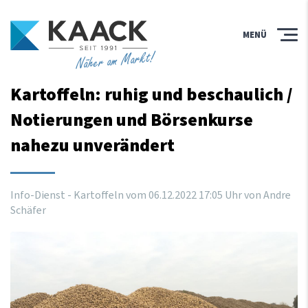
MENÜ
Näher am Markt!
Kartoffeln: ruhig und beschaulich /
Notierungen und Börsenkurse
nahezu unverändert
Info-Dienst - Kartoffeln vom
06
.
12
.
2022
17
:
05
Uhr
von Andre
Schäfer