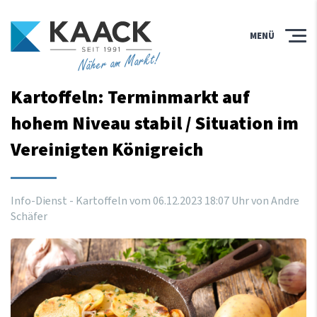
MENÜ
Näher am Markt!
Kartoffeln: Terminmarkt auf
hohem Niveau stabil / Situation im
Vereinigten Königreich
Info-Dienst - Kartoffeln vom
06
.
12
.
2023
18
:
07
Uhr
von Andre
Schäfer