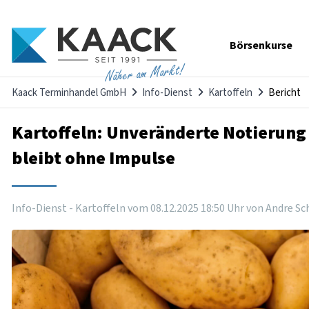
Navigation
Börsenkurse
überspringen
Näher am Markt!
Kaack Terminhandel GmbH
Info-Dienst
Kartoffeln
Bericht
Kartoffeln: Unveränderte Notierung 
bleibt ohne Impulse
Info-Dienst - Kartoffeln vom
08
.
12
.
2025
18
:
50
Uhr
von Andre Sc