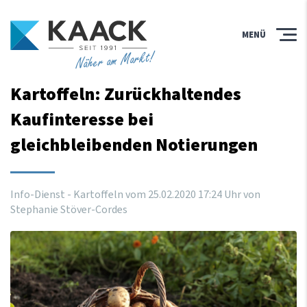
MENÜ
Näher am Markt!
Kartoffeln: Zurückhaltendes
Kaufinteresse bei
gleichbleibenden Notierungen
Info-Dienst - Kartoffeln vom
25
.
02
.
2020
17
:
24
Uhr
von
Stephanie Stöver-Cordes