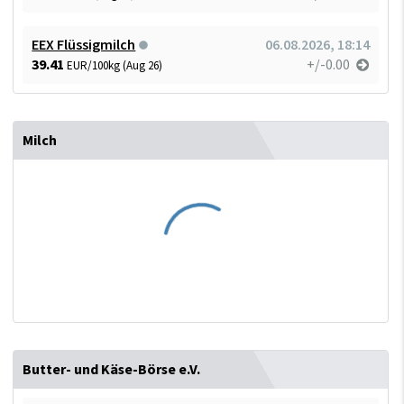
EEX Flüssigmilch
06.08.2026, 18:14
39.41
+/-0.00
EUR/100kg (Aug 26)
Milch
Butter- und Käse-Börse e.V.