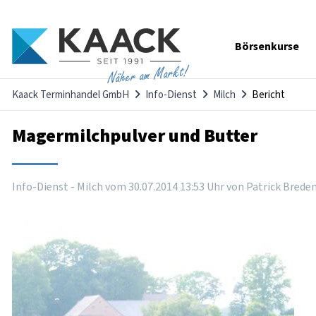
Navigation
Börsenkurse
überspringen
Näher am Markt!
Kaack Terminhandel GmbH
Info-Dienst
Milch
Bericht
Magermilchpulver und Butter
Info-Dienst - Milch vom
30
.
07
.
2014
13
:
53
Uhr
von Patrick Brede