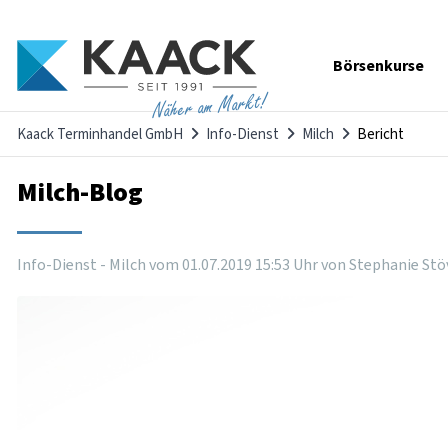
Navigation
Börsenkurse
überspringen
Näher am Markt!
Kaack Terminhandel GmbH
Info-Dienst
Milch
Bericht
Milch-Blog
Info-Dienst - Milch vom
01
.
07
.
2019
15
:
53
Uhr
von Stephanie Stö