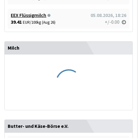
EEX Flüssigmilch
05.08.2026, 18:26
39.41
+/-0.00
EUR/100kg (Aug 26)
Milch
Butter- und Käse-Börse e.V.