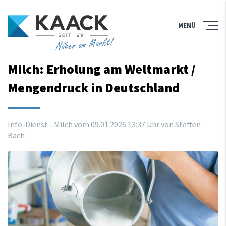
MENÜ
Näher am Markt!
Milch: Erholung am Weltmarkt /
Mengendruck in Deutschland
Info-Dienst - Milch vom
09
.
01
.
2026
13
:
37
Uhr
von Steffen
Bach