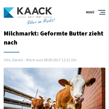
MENÜ
Näher am Markt!
Milchmarkt: Geformte Butter zieht
nach
Info-Dienst - Milch vom
08
.
09
.
2017
13
:
21
Uhr