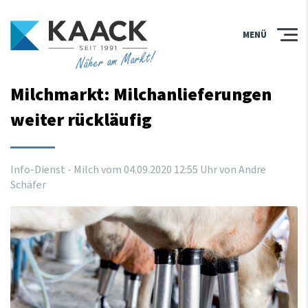
MENÜ
Näher am Markt!
Milchmarkt: Milchanlieferungen
weiter rückläufig
Info-Dienst - Milch vom
04
.
09
.
2020
12
:
55
Uhr
von Andre
Schäfer