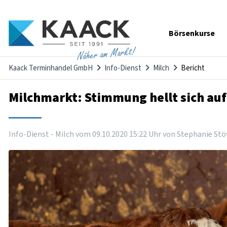
Navigation
Börsenkurse
überspringen
Näher am Markt!
Kaack Terminhandel GmbH
Info-Dienst
Milch
Bericht
Milchmarkt: Stimmung hellt sich auf
Info-Dienst - Milch vom
09
.
10
.
2020
15
:
22
Uhr
von Stephanie Stö