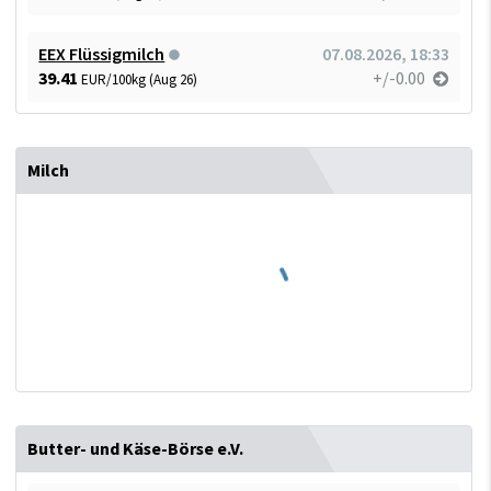
EEX Flüssigmilch
07.08.2026, 18:33
39.41
+/-0.00
EUR/100kg (Aug 26)
Milch
Butter- und Käse-Börse e.V.