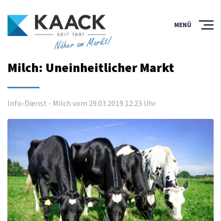
MENÜ
Näher am Markt!
Milch: Uneinheitlicher Markt
Info-Dienst - Milch vom
29
.
03
.
2019
12
:
23
Uhr