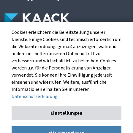
Cookies erleichtern die Bereitstellung unserer
Die Kaack Terminhandel GmbH ist ein
Dienste. Einige Cookies sind technisch erforderlich um
Finanzdienstleistungsinstitut für die europäischen
die Webseite ordnungsgemäß anzuzeigen, während
Agrarterminbörsen.
andere uns helfen unseren Onlineauftritt zu
verbessern und wirtschaftlich zu betreiben. Cookies
werden u.a. für die Personalisierung von Anzeigen
Kaack Terminhandel GmbH
verwendet. Sie können Ihre Einwilligung jederzeit
Am Markt 8
einsehen und widerrufen. Weitere, ausführliche
49661 Cloppenburg
Informationen erhalten Sie in unserer
Datenschutzerklärung
.
Einstellungen
Impressum
Datenschutzerklärung
Kaack Terminhandel GmbH © 1991 - 2026. Alle Rechte