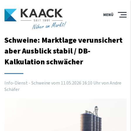
MENÜ
Näher am Markt!
Schweine: Marktlage verunsichert
aber Ausblick stabil / DB-
Kalkulation schwächer
Info-Dienst - Schweine vom
11
.
05
.
2026
16
:
10
Uhr
von Andre
Schäfer