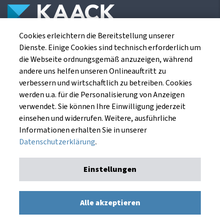
Cookies erleichtern die Bereitstellung unserer
Die Kaack Terminhandel GmbH ist ein
Dienste. Einige Cookies sind technisch erforderlich um
Finanzdienstleistungsinstitut für die europäischen
die Webseite ordnungsgemäß anzuzeigen, während
Agrarterminbörsen.
andere uns helfen unseren Onlineauftritt zu
verbessern und wirtschaftlich zu betreiben. Cookies
werden u.a. für die Personalisierung von Anzeigen
Kaack Terminhandel GmbH
verwendet. Sie können Ihre Einwilligung jederzeit
Am Markt 8
einsehen und widerrufen. Weitere, ausführliche
49661 Cloppenburg
Informationen erhalten Sie in unserer
Datenschutzerklärung
.
Einstellungen
Impressum
Datenschutzerklärung
Kaack Terminhandel GmbH © 1991 - 2026. Alle Rechte
Alle akzeptieren
vorbehalten.