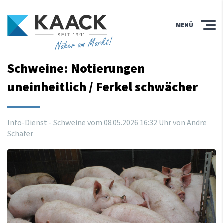
MENÜ
Näher am Markt!
Schweine: Notierungen
uneinheitlich / Ferkel schwächer
Info-Dienst - Schweine vom
08
.
05
.
2026
16
:
32
Uhr
von Andre
Schäfer