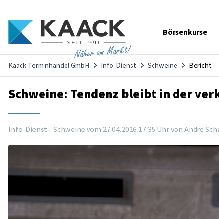
Navigation
Börsenkurse
überspringen
Näher am Markt!
Kaack Terminhandel GmbH
Info-Dienst
Schweine
Bericht
Schweine: Tendenz bleibt in der ver
Info-Dienst - Schweine vom
27
.
04
.
2026
17
:
35
Uhr
von Andre Sch