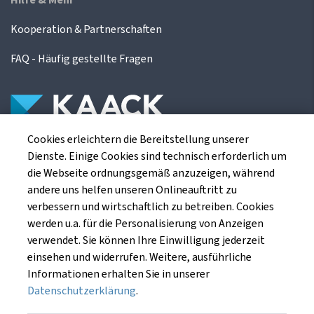
Hilfe & Mehr
Kooperation & Partnerschaften
FAQ - Häufig gestellte Fragen
Cookies erleichtern die Bereitstellung unserer
Die Kaack Terminhandel GmbH ist ein
Dienste. Einige Cookies sind technisch erforderlich um
Finanzdienstleistungsinstitut für die europäischen
die Webseite ordnungsgemäß anzuzeigen, während
Agrarterminbörsen.
andere uns helfen unseren Onlineauftritt zu
verbessern und wirtschaftlich zu betreiben. Cookies
werden u.a. für die Personalisierung von Anzeigen
Kaack Terminhandel GmbH
verwendet. Sie können Ihre Einwilligung jederzeit
Am Markt 8
einsehen und widerrufen. Weitere, ausführliche
49661 Cloppenburg
Informationen erhalten Sie in unserer
Datenschutzerklärung
.