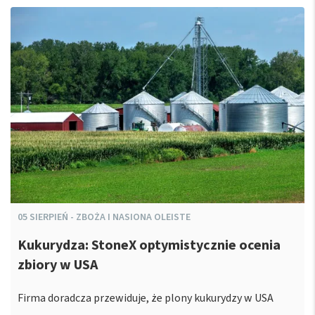
05
SIERPIEŃ
-
ZBOŻA I NASIONA OLEISTE
Kukurydza: StoneX optymistycznie ocenia
zbiory w USA
Firma doradcza przewiduje, że plony kukurydzy w USA