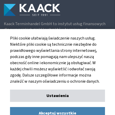
Kaack Terminhandel GmbH to instytut usług finansowych
dla europejskich giełd kontraktów terminowych w
rolnictwie.
Pliki cookie ułatwiają świadczenie naszych usług.
Niektóre pliki cookie są technicznie niezbędne do
prawidłowego wyświetlania strony internetowej,
Kaack Terminhandel GmbH
podczas gdy inne pomagają nam ulepszyć naszą
Am Markt 8
obecność online i ekonomicznie ją obsługiwać. W
49661 Cloppenburg
każdej chwili możesz wyświetlić i odwołać swoją
Germany
zgodę. Dalsze szczegółowe informacje można
znaleźć w naszym oświadczeniu o ochronie danych.
Ustawienia
Odcisk
Ochrona danych
Kaack Terminhandel GmbH © 1991 - 2026. Wszelkie prawa
Akceptuj wszystkie
zastrzeżone.