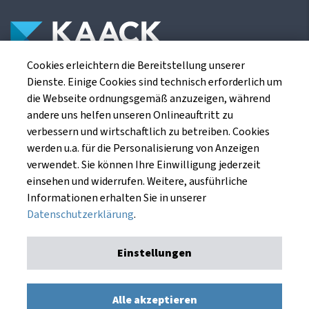
Cookies erleichtern die Bereitstellung unserer
Die Kaack Terminhandel GmbH ist ein
Dienste. Einige Cookies sind technisch erforderlich um
Finanzdienstleistungsinstitut für die europäischen
die Webseite ordnungsgemäß anzuzeigen, während
Agrarterminbörsen.
andere uns helfen unseren Onlineauftritt zu
verbessern und wirtschaftlich zu betreiben. Cookies
werden u.a. für die Personalisierung von Anzeigen
Kaack Terminhandel GmbH
verwendet. Sie können Ihre Einwilligung jederzeit
Am Markt 8
einsehen und widerrufen. Weitere, ausführliche
49661 Cloppenburg
Informationen erhalten Sie in unserer
Datenschutzerklärung
.
Einstellungen
Impressum
Datenschutzerklärung
Kaack Terminhandel GmbH © 1991 - 2026. Alle Rechte
Alle akzeptieren
vorbehalten.