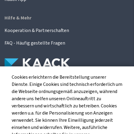
Hilfe & Mehr
Kooperation & Partnerschaften
FAQ - Häufig gestellte Fragen
Cookies erleichtern die Bereitstellung unserer
Die Kaack Terminhandel GmbH ist ein
Dienste. Einige Cookies sind technisch erforderlich um
Finanzdienstleistungsinstitut für die europäischen
die Webseite ordnungsgemäß anzuzeigen, während
Agrarterminbörsen.
andere uns helfen unseren Onlineauftritt zu
verbessern und wirtschaftlich zu betreiben. Cookies
werden u.a. für die Personalisierung von Anzeigen
Kaack Terminhandel GmbH
verwendet. Sie können Ihre Einwilligung jederzeit
Am Markt 8
einsehen und widerrufen. Weitere, ausführliche
49661 Cloppenburg