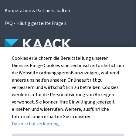
Kooperation & Partnerschaften
FAQ - Häufig gestellte Fragen
Cookies erleichtern die Bereitstellung unserer
Die Kaack Terminhandel GmbH ist ein
Dienste. Einige Cookies sind technisch erforderlich um
Finanzdienstleistungsinstitut für die europäischen
die Webseite ordnungsgemäß anzuzeigen, während
Agrarterminbörsen.
andere uns helfen unseren Onlineauftritt zu
verbessern und wirtschaftlich zu betreiben. Cookies
werden u.a. für die Personalisierung von Anzeigen
Kaack Terminhandel GmbH
verwendet. Sie können Ihre Einwilligung jederzeit
Am Markt 8
einsehen und widerrufen. Weitere, ausführliche
49661 Cloppenburg
Informationen erhalten Sie in unserer
Datenschutzerklärung
.