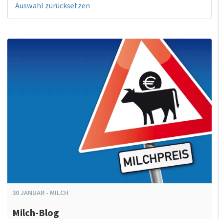
Auswahl zurücksetzen
30
JANUAR
-
MILCH
Milch-Blog