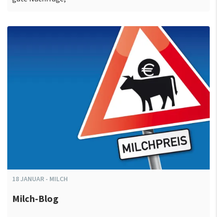
18
JANUAR
-
MILCH
Milch-Blog