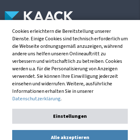
Cookies erleichtern die Bereitstellung unserer
Die Kaack Terminhandel GmbH ist ein
Dienste. Einige Cookies sind technisch erforderlich um
Finanzdienstleistungsinstitut für die europäischen
die Webseite ordnungsgemäß anzuzeigen, während
Agrarterminbörsen.
andere uns helfen unseren Onlineauftritt zu
verbessern und wirtschaftlich zu betreiben. Cookies
werden u.a. für die Personalisierung von Anzeigen
Kaack Terminhandel GmbH
verwendet. Sie können Ihre Einwilligung jederzeit
Am Markt 8
einsehen und widerrufen. Weitere, ausführliche
49661 Cloppenburg
Informationen erhalten Sie in unserer
Datenschutzerklärung
.
Einstellungen
Impressum
Datenschutzerklärung
Kaack Terminhandel GmbH © 1991 - 2026. Alle Rechte
Alle akzeptieren
vorbehalten.