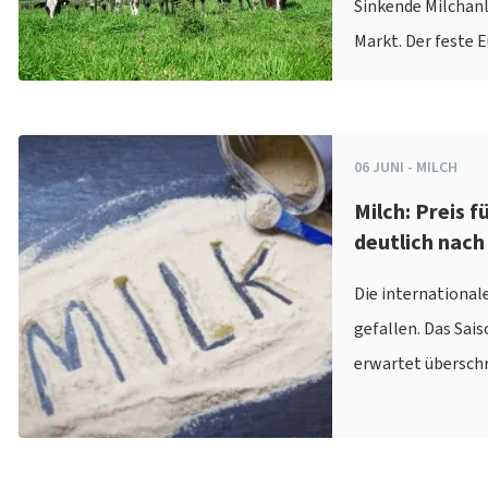
Sinkende Milchanl
Markt. Der feste 
06
JUNI
-
MILCH
Milch: Preis f
deutlich nach
Die internationale
gefallen. Das Sais
erwartet überschr