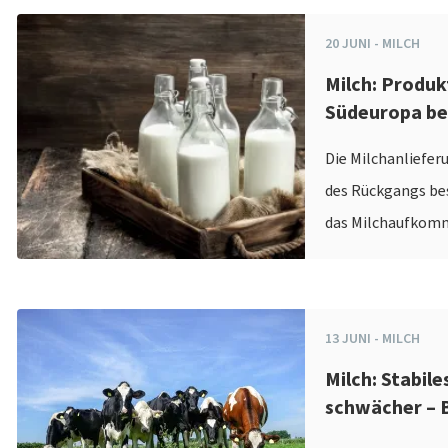
20
JUNI
-
MILCH
Milch: Produk
Südeuropa be
Die Milchanliefer
des Rückgangs bes
das Milchaufkomm
13
JUNI
-
MILCH
Milch: Stabil
schwächer – B