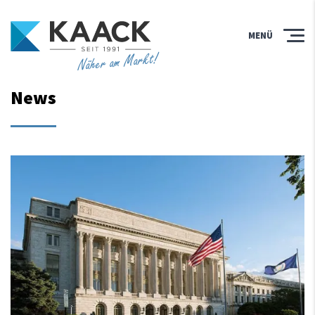
MENÜ
Näher am Markt!
News